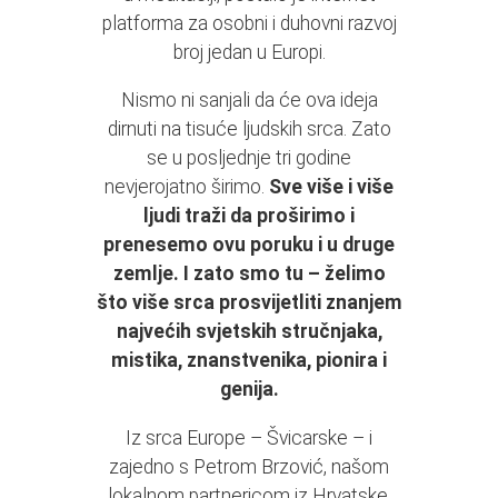
platforma za osobni i duhovni razvoj
broj jedan u Europi.
Nismo ni sanjali da će ova ideja
dirnuti na tisuće ljudskih srca. Zato
se u posljednje tri godine
nevjerojatno širimo.
Sve više i više
ljudi traži da proširimo i
prenesemo ovu poruku i u druge
zemlje. I zato smo tu – želimo
što više srca prosvijetliti znanjem
najvećih svjetskih stručnjaka,
mistika, znanstvenika, pionira i
genija.
Iz srca Europe – Švicarske – i
zajedno s Petrom Brzović, našom
lokalnom partnericom iz Hrvatske,