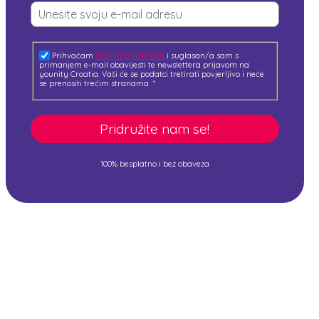
Prihvaćam
Pravila privatnosti
i suglasan/a sam s
primanjem e-mail obavijesti te newslettera prijavom na
younity Croatia. Vaši će se podatci tretirati povjerljivo i neće
se prenositi trećim stranama.
*
Pridružite nam se!
100% besplatno i bez obaveza
Živite svaki dan