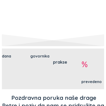
protočnosti, temeljen na ljubavi prema
sebi, čistoj svijesti i svrsi.
dana
govornika
%
prakse
prevedeno
Pozdravna poruka naše drage
Petre i poziv da nam se pridružite na