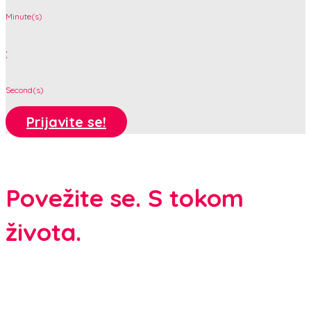
Minute(s)
:
Second(s)
Prijavite se!
Povežite se. S tokom
života.